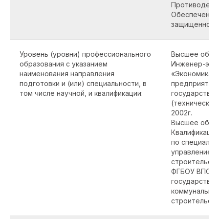
Противодейс
Обеспечение
защищенност
Уровень (уровни) профессионального
Высшее обра
образования с указанием
Инженер-экон
наименования направления
«Экономика и
подготовки и (или) специальности, в
предприятии»
том числе научной, и квалификации:
государствен
(технический
2002г.
Высшее обра
Квалификаци
по специальн
управление н
строительст
ФГБОУ ВПО «
государствен
коммунальног
строительства