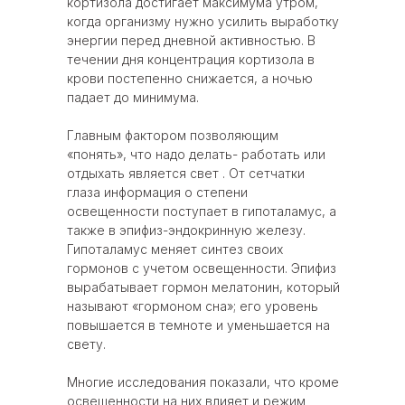
кортизола достигает максимума утром,
когда организму нужно усилить выработку
энергии перед дневной активностью. В
течении дня концентрация кортизола в
крови постепенно снижается, а ночью
падает до минимума.
Главным фактором позволяющим
«понять», что надо делать- работать или
отдыхать является свет . От сетчатки
глаза информация о степени
освещенности поступает в гипоталамус, а
также в эпифиз-эндокринную железу.
Гипоталамус меняет синтез своих
гормонов с учетом освещенности. Эпифиз
вырабатывает гормон мелатонин, который
называют «гормоном сна»; его уровень
повышается в темноте и уменьшается на
свету.
Многие исследования показали, что кроме
освещенности на них влияет и режим