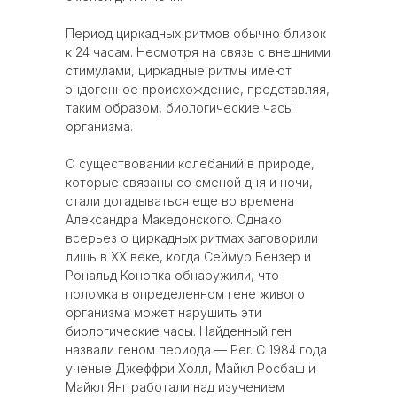
Период циркадных ритмов обычно близок
к 24 часам. Несмотря на связь с внешними
стимулами, циркадные ритмы имеют
эндогенное происхождение, представляя,
таким образом, биологические часы
организма.
О существовании колебаний в природе,
которые связаны со сменой дня и ночи,
стали догадываться еще во времена
Александра Македонского. Однако
всерьез о циркадных ритмах заговорили
лишь в XX веке, когда Сеймур Бензер и
Рональд Конопка обнаружили, что
поломка в определенном гене живого
организма может нарушить эти
биологические часы. Найденный ген
назвали геном периода — Per. C 1984 года
ученые Джеффри Холл, Майкл Росбаш и
Майкл Янг работали над изучением